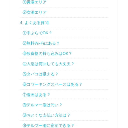
①男湯エリア
②女湯エリア
4, よくある質問
①手ぶらでOK？
②無料Wi-Fiはある？
③飲食物の持ち込みはOK？
④入浴は何回しても大丈夫？
⑤タバコは吸える？
⑥コワーキングスペースはある？
⑦漫画はある？
⑧テルマー湯は汚い？
⑨おとくな支払い方法は？
⑩テルマー湯に宿泊できる？