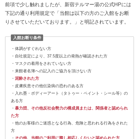
前項で少し触れましたが、新宿テルマー湯の公式HPには
下記の通り利用規定で「当館は以下の方のご入館をお断
りさせていただいております。」と明記されています。
入館お断り条件
・体調がすぐれない方
・自社規定により、37.5度以上の発熱が確認された方
・マスクの着用をされていない方
・来館者名簿への記入のご協力を頂けない方
・
泥酔された方
・皮膚疾患その他伝染病の恐れのある方
・入れ墨・ボディーアート（タトゥー・ペイント・シール等）の
ある方
・
暴力団、その他反社会勢力の構成員または、関係者と認められ
た方
・他のお客様のご迷惑となる行為、危険と思われる行為をされた
方
・
その他、当館のご利用に際し相応しくないと認められた方