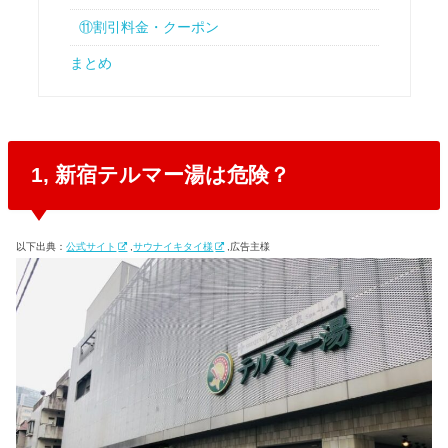
⑪割引料金・クーポン
まとめ
1, 新宿テルマー湯は危険？
以下出典：
公式サイト
,
サウナイキタイ様
,広告主様