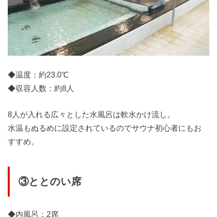
◆温度：約23.0℃
◆収容人数：約8人
8人が入れる広々とした水風呂は軟水かけ流し。
水温もぬるめに設定されているのでサウナ初心者にもお
すすめ。
③ととのい席
◆内風呂：2席