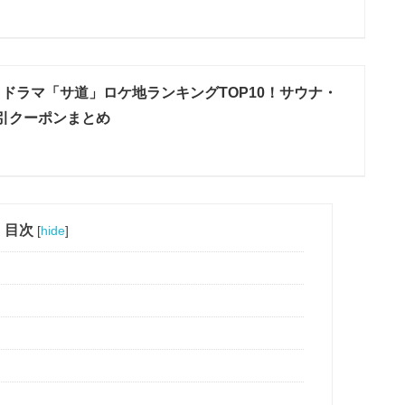
6】ドラマ「サ道」ロケ地ランキングTOP10！サウナ・
引クーポンまとめ
目次
[
hide
]