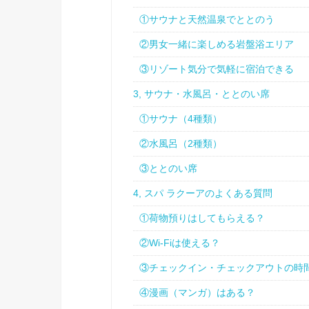
①サウナと天然温泉でととのう
②男女一緒に楽しめる岩盤浴エリア
③リゾート気分で気軽に宿泊できる
3, サウナ・水風呂・ととのい席
①サウナ（4種類）
②水風呂（2種類）
③ととのい席
4, スパ ラクーアのよくある質問
①荷物預りはしてもらえる？
②Wi-Fiは使える？
③チェックイン・チェックアウトの時
④漫画（マンガ）はある？