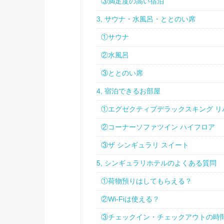
③満足度の高い宿泊
3, サウナ・水風呂・ととのい席
①サウナ
②水風呂
③ととのい席
4, 宿泊できるお部屋
①エグゼクティブデラックスキング リ
②コーナーソファツイン ハイフロア
③ザ シンギュラリ スイート
5, シンギュラリホテルのよくある質問
①荷物預りはしてもらえる？
②Wi-Fiは使える？
③チェックイン・チェックアウトの時