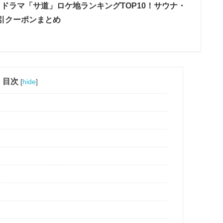
6】ドラマ「サ道」ロケ地ランキングTOP10！サウナ・
引クーポンまとめ
目次
[
hide
]