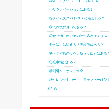
③Wi-Fi（ワイファイ）は使える？
④リラクゼーションはある？
⑤タイムズスパ レスタに泊まれる？
⑥入館後に外出できる？
⑦食べ物・飲み物の持ち込みはできる
⑧たばこは吸える？喫煙所はある？
⑨おすすめのサウナ飯（サ飯）はある
⑩駐車場はある？
⑪割引クーポン・料金
⑫クレジットカード、電子マネーは使
まとめ