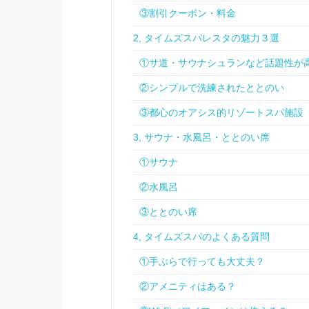
③割引クーポン・料金
2, タイムズスパレスタの魅力３選
①サ道・サウナシュランなど話題性が
②シンプルで洗練されたととのい
③都心のオアシス的リゾートスパ施設
3, サウナ・水風呂・ととのい席
①サウナ
②水風呂
③ととのい席
4, タイムズスパのよくある質問
①手ぶらで行っても大丈夫？
②アメニティはある？