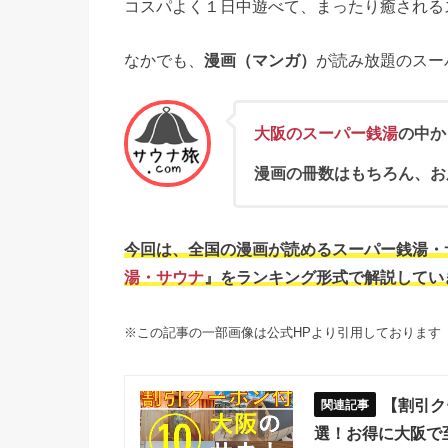
コスパよく１日中遊べて、まったり癒される
なかでも、
漫画（マンガ）
が読み放題のスー
大阪のスーパー銭湯
の中か
漫画の冊数はもちろん、お
今回は、全国の漫画が読めるスーパー銭湯・
湯・サウナ
』をランキング形式で解説してい
※この記事の一部画像は公式HPより引用しております
【割引ク
選！お得に大阪で