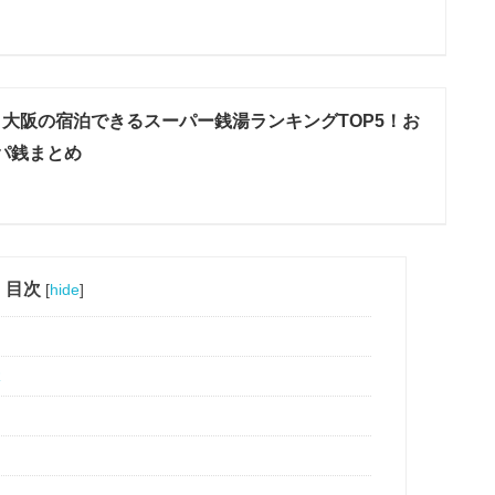
6】大阪の宿泊できるスーパー銭湯ランキングTOP5！お
パ銭まとめ
目次
[
hide
]
R