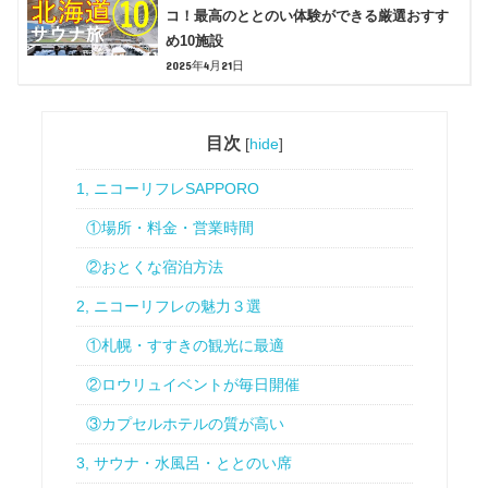
コ！最高のととのい体験ができる厳選おすす
め10施設
2025年4月21日
目次
[
hide
]
1, ニコーリフレSAPPORO
①場所・料金・営業時間
②おとくな宿泊方法
2, ニコーリフレの魅力３選
①札幌・すすきの観光に最適
②ロウリュイベントが毎日開催
③カプセルホテルの質が高い
3, サウナ・水風呂・ととのい席