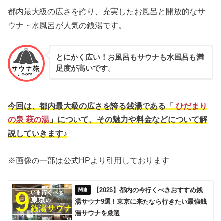
都内最大級の広さを誇り、充実したお風呂と開放的なサ
ウナ・水風呂が人気の銭湯です。
とにかく広い！お風呂もサウナも水風呂も満
足度が高いです。
今回は、都内最大級の広さを誇る銭湯である「
ひだまり
の泉 萩の湯
」について、その魅力や料金などについて解
説していきます♪
※画像の一部は公式HPより引用しております
【2026】都内の今行くべきおすすめ銭
湯サウナ9選！東京に来たなら行きたい最強銭
湯サウナを厳選