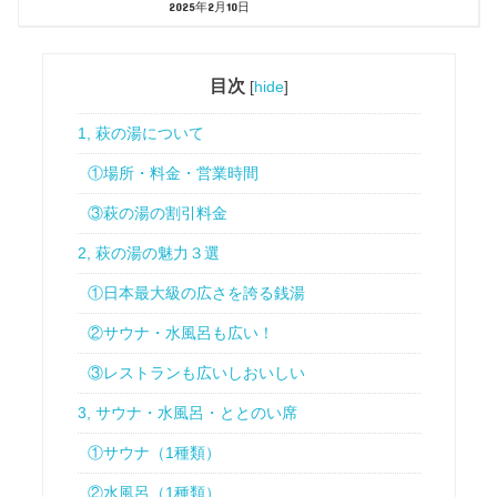
2025年2月10日
目次
[
hide
]
1, 萩の湯について
①場所・料金・営業時間
③萩の湯の割引料金
2, 萩の湯の魅力３選
①日本最大級の広さを誇る銭湯
②サウナ・水風呂も広い！
③レストランも広いしおいしい
3, サウナ・水風呂・ととのい席
①サウナ（1種類）
②水風呂（1種類）