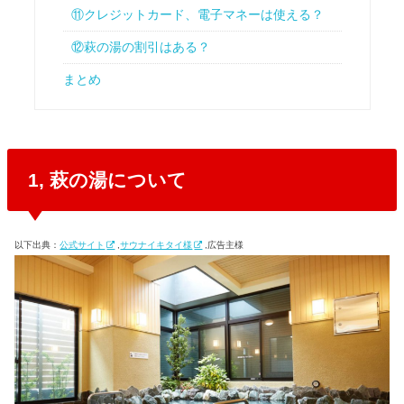
⑪クレジットカード、電子マネーは使える？
⑫萩の湯の割引はある？
まとめ
1, 萩の湯について
以下出典：
公式サイト
,
サウナイキタイ様
,広告主様