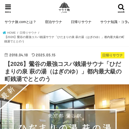
menu
search
サウナ旅.comとは？
宿泊サウナ
日帰りサウナ
サウナ知識・コラ
HOME
日帰りサウナ
【2026】鶯谷の最強コスパ銭湯サウナ「ひだまりの泉 萩の湯（はぎのゆ）」都内最大級の町
銭湯でととのう
2018.04.18
2025.05.15
日帰りサウナ
【2026】鶯谷の最強コスパ銭湯サウナ「ひだ
まりの泉 萩の湯（はぎのゆ）」都内最大級の
町銭湯でととのう