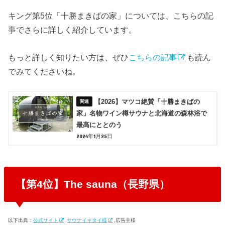
キング第5位「十勝まきばの家」については、こちらの記
事でさらに詳しく紹介しています。
もっと詳しく知りたい方は、ぜひ
こちらの記事
も読ん
でみてくださいね。
【2026】マツコ絶賛「十勝まきばの
家」名物ワイン樽サウナと北海道の森林浴で
最高にととのう
2024年1月25日
【第4位】The sauna（長野県）
以下出典：
公式サイト
,
サウナイキタイ様
,広告主様