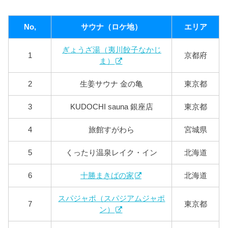
No,
サウナ（ロケ地）
エリア
ぎょうざ湯（夷川餃子なかじ
1
京都府
ま）
2
生姜サウナ 金の亀
東京都
3
KUDOCHI sauna 銀座店
東京都
4
旅館すがわら
宮城県
5
くったり温泉レイク・イン
北海道
6
十勝まきばの家
北海道
スパジャポ（スパジアムジャポ
7
東京都
ン）