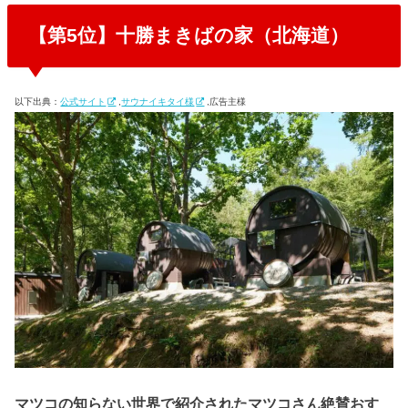
【第5位】十勝まきばの家（北海道）
以下出典：
公式サイト
,
サウナイキタイ様
,広告主様
マツコの知らない世界で紹介されたマツコさん絶賛おす