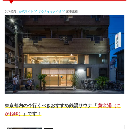
以下出典：
公式サイト
,
サウナイキタイ様
,広告主様
東京都内の今行くべきおすすめ銭湯サウナ『
黄金湯（こ
がねゆ）
』です！