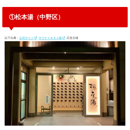
①松本湯（中野区）
以下出典：
公式サイト
,
サウナイキタイ様
,広告主様