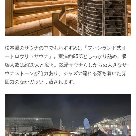
松本湯のサウナの中でもおすすめは「フィンランド式オ
ートロウリュサウナ」。室温約95℃としっかり熱め、収
容人数は約20人と広々。銭湯サウナらしからぬ大きなサ
ウナストーンが迫力あり、ジャズの流れる落ち着いた雰
囲気のなかガッツリ蒸されます。