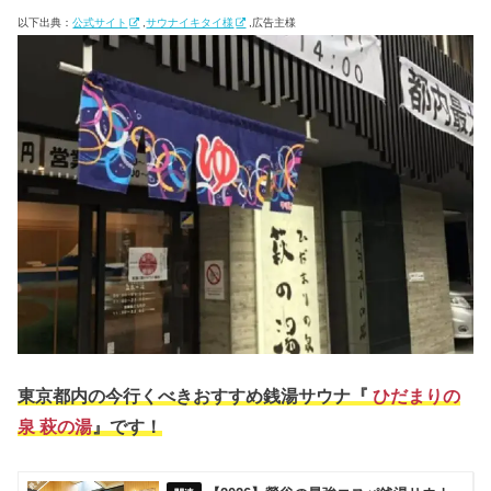
以下出典：
公式サイト
,
サウナイキタイ様
,広告主様
東京都内の今行くべきおすすめ銭湯サウナ『
ひだまりの
泉 萩の湯
』です！