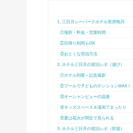
1, 三日月シーパークホテル安房鴨川
①場所・料金・営業時間
②日帰り利用もOK
③おとくな宿泊方法
2, ホテル三日月の宿泊レポ（遊び）
①ホテル到着～記念撮影
②プールで子どものテンションMAX！
③オーシャンビューの温泉
④キッズスペース＆漫画でまったり
⑤夏は花火が間近で見られる
3, ホテル三日月の宿泊レポ（部屋）