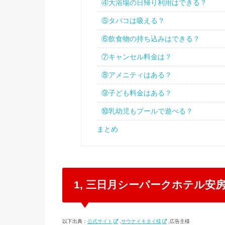
④大浴場の日帰り利用はできる？
⑤タバコは吸える？
⑥飲食物の持ち込みはできる？
⑦キャンセル料金は？
⑧アメニティはある？
⑨子ども料金はある？
⑩乳幼児もプールで遊べる？
まとめ
1, 三日月シーパークホテル安
以下出典：
公式サイト
,
サウナイキタイ様
,広告主様