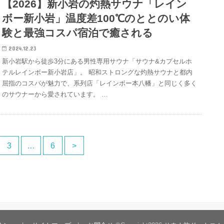
【2026】新小岩の灼熱サウナ「レイン
ボー新小岩」温度差100℃のととのい体
験と最強コスパ宿泊で癒される
2024.12.23
新小岩駅から徒歩3分にある男性専用サウナ「サウナ&カプセルホ
テルレインボー新小岩店」。 昭和ストロングな灼熱サウナと都内
屈指のコスパが魅力で、系列店「レインボー本八幡」と同じく多く
のサウナーから愛されています。 …
3
…
6
>