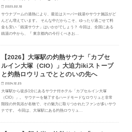
2025.02.10
サウナブームの過熱により、最近はスーパー銭湯やサウナ施設がど
んどん増えています。 そんな中だからこそ、ゆったり過ごせて料
金も安い「銭湯サウナ」はいかがでしょう？ 今回は、全国にある
銭湯の中から、『 東京都内の今行くべきお…
【2026】大塚駅の灼熱サウナ「カプセ
ルイン大塚（CIO）」大迫力ikiストーブ
と灼熱ロウリュでととのいの先へ
2024.12.25
大塚駅から徒歩1分にあるサウナ付ホテル「カプセルイン大塚
（CIO）」。 サウナーを魅了するハードモードなロウリュと非常
階段の外気浴が名物で、その魅力に取りつかれたファンが多いサウ
ナです。 今回は、大塚駅にある灼熱ロウリュ…