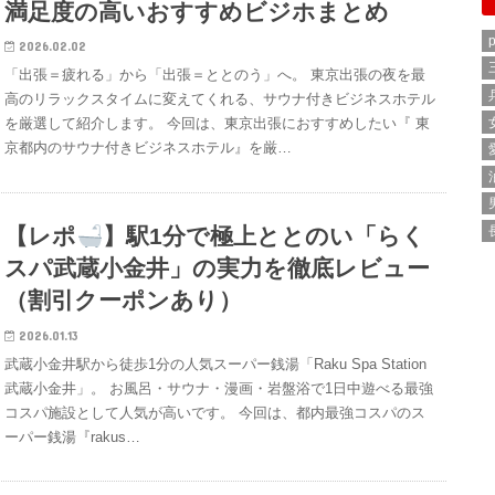
満足度の高いおすすめビジホまとめ
p
2026.02.02
「出張＝疲れる」から「出張＝ととのう」へ。 東京出張の夜を最
高のリラックスタイムに変えてくれる、サウナ付きビジネスホテル
を厳選して紹介します。 今回は、東京出張におすすめしたい『 東
京都内のサウナ付きビジネスホテル』を厳…
【レポ
】駅1分で極上ととのい「らく
スパ武蔵小金井」の実力を徹底レビュー
（割引クーポンあり）
2026.01.13
武蔵小金井駅から徒歩1分の人気スーパー銭湯「Raku Spa Station
武蔵小金井」。 お風呂・サウナ・漫画・岩盤浴で1日中遊べる最強
コスパ施設として人気が高いです。 今回は、都内最強コスパのス
ーパー銭湯『rakus…