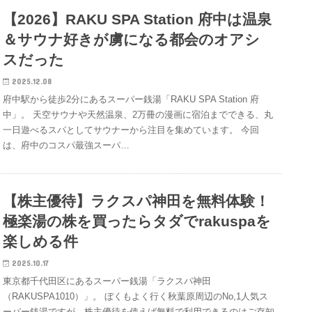
【2026】RAKU SPA Station 府中は温泉
＆サウナ好きが虜になる都会のオアシ
スだった
2025.12.08
府中駅から徒歩2分にあるスーパー銭湯「RAKU SPA Station 府
中」。 天空サウナや天然温泉、2万冊の漫画に宿泊までできる、丸
一日遊べるスパとしてサウナーから注目を集めています。 今回
は、府中のコスパ最強スーパ…
【株主優待】ラクスパ神田を無料体験！
極楽湯の株を買ったらタダでrakuspaを
楽しめる件
2025.10.17
東京都千代田区にあるスーパー銭湯「ラクスパ神田
（RAKUSPA1010）」。 ぼくもよく行く秋葉原周辺のNo,1人気ス
ーパー銭湯ですが、株主優待を使えば無料で利用できるのはご存知