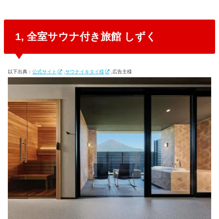
1, 全室サウナ付き旅館 しずく
以下出典：
公式サイト
,
サウナイキタイ様
,広告主様