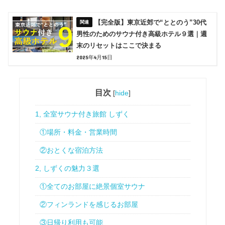
【完全版】東京近郊で“ととのう”30代
男性のためのサウナ付き高級ホテル９選｜週
末のリセットはここで決まる
2025年4月15日
目次
[
hide
]
1, 全室サウナ付き旅館 しずく
①場所・料金・営業時間
②おとくな宿泊方法
2, しずくの魅力３選
①全てのお部屋に絶景個室サウナ
②フィンランドを感じるお部屋
③日帰り利用も可能